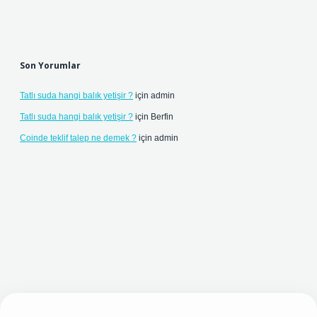
Son Yorumlar
Tatlı suda hangi balık yetişir ?
için
admin
Tatlı suda hangi balık yetişir ?
için
Berfin
Coinde teklif talep ne demek ?
için
admin
t yeni giriş adresi