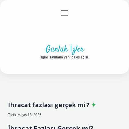
menüyü
Anasayfa
Gizlilik Politikası
Yasal Uyarı
aç
Hakkımızda
Günlük İzler
İlginç satırlarla yeni bakış açısı.
İhracat fazlası gerçek mi ?
Tarih: Mayıs 18, 2026
İhracat Fazlası Gerçek mi?