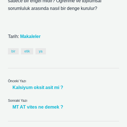
sadece bir engel midir? Öğrenme ve toplumsal
sorumluluk arasında nasıl bir denge kurulur?
Tarih:
Makaleler
bir
etik
ya
Önceki Yazı
Kalsiyum oksit asit mi ?
Sonraki Yazı
MT AT vites ne demek ?