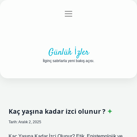
menüyü
Anasayfa
Gizlilik Politikası
Yasal Uyarı
aç
Hakkımızda
Günlük İzler
İlginç satırlarla yeni bakış açısı.
Kaç yaşına kadar izci olunur ?
Tarih: Aralık 2, 2025
Kaç Yaşına Kadar İzci Olunur? Etik, Epistemolojik ve