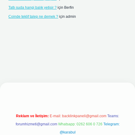
Tatlı suda hangi balık yetişir ?
için
Berfin
Coinde teklif talep ne demek ?
için
admin
adresi
Reklam ve İletişim:
E-mail:
backlinkpaneli@gmail.com
Teams:
forumhizmeti@gmail.com
Whatsapp: 0262 606 0 726
Telegram:
@karabul