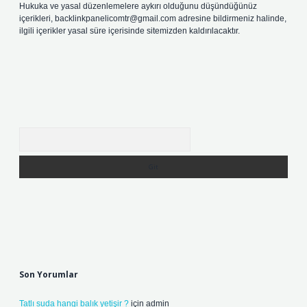
Hukuka ve yasal düzenlemelere aykırı olduğunu düşündüğünüz
içerikleri,
backlinkpanelicomtr@gmail.com
adresine bildirmeniz halinde,
ilgili içerikler yasal süre içerisinde sitemizden kaldırılacaktır.
Arama
Son Yorumlar
Tatlı suda hangi balık yetişir ?
için
admin