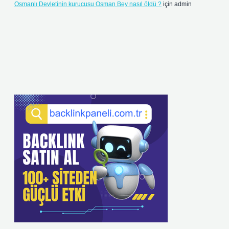
Osmanlı Devletinin kurucusu Osman Bey nasıl öldü ?
için
admin