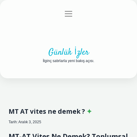
menüyü
Anasayfa
Gizlilik Politikası
Yasal Uyarı
aç
Hakkımızda
Günlük İzler
İlginç satırlarla yeni bakış açısı.
MT AT vites ne demek ?
Tarih: Aralık 3, 2025
MT-AT Vites Ne Demek? Toplumsal